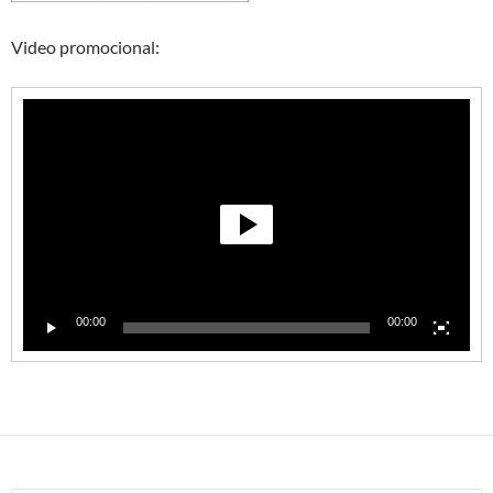
Video promocional:
Reproductor
de
vídeo
00:00
00:00