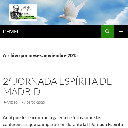
Saltar
al
contenido
Buscar
CEMEL
MENÚ
PRINCI
Archivo por meses: noviembre 2015
2ª JORNADA ESPÍRITA DE
MADRID
VÍDEO
03/03/2020
Aquí puedes encontrar la galería de fotos sobre las
conferencias que se impartieron durante la II Jornada Espírita